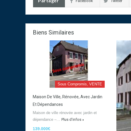
Partager
Facebook
Twitter
Biens Similaires
Sous Compromis, VENTE
Maison De Ville, Rénovée, Avec Jardin
Et Dépendances
Maison de ville rénovée avec jardin et
dépendance –…
Plus d'infos
139.000€