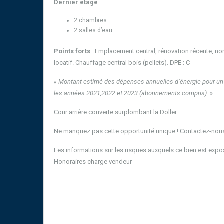
Dernier étage
:
2 chambres
2 salles d’eau
Points forts
: Emplacement central, rénovation récente, no
locatif. Chauffage central bois (pellets). DPE : C
« Montant estimé des dépenses annuelles d’énergie pour un 
les années 2021,2022 et 2023 (abonnements compris). »
Cour arrière couverte surplombant la Doller
Ne manquez pas cette opportunité unique ! Contactez-nous 
Les informations sur les risques auxquels ce bien est expo
Honoraires charge vendeur