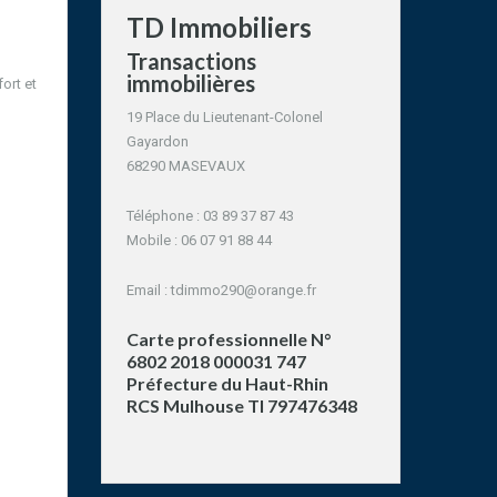
TD Immobiliers
Transactions
immobilières
ort et
19 Place du Lieutenant-Colonel
Gayardon
68290 MASEVAUX
Téléphone : 03 89 37 87 43
Mobile : 06 07 91 88 44
Email :
tdimmo290@orange.fr
Carte professionnelle N°
6802 2018 000031 747
Préfecture du Haut-Rhin
RCS Mulhouse TI 797476348