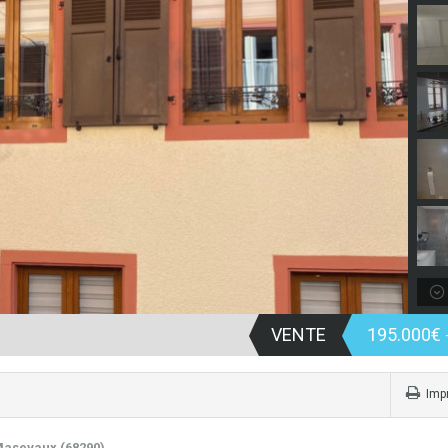
VENTE
195.000€
Imp
Masevaux (68290)