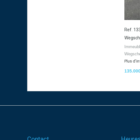
Ref. 13
Wegsch
Immeubl
Wegsche
Plus d'i
135.00
Contact
Heures