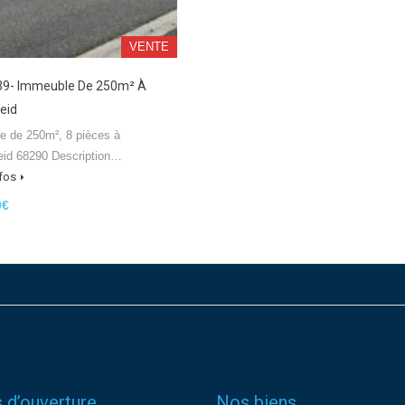
VENTE
39- Immeuble De 250m² À
eid
e de 250m², 8 pièces à
id 68290 Description…
nfos
0€
 d’ouverture
Nos biens