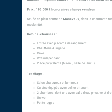
Prix : 195
000 € honoraires charge vendeur
Située en plein centre de
Masevaux
, dans la charmante ru
modernité.
Rez-de-chaussée
:
Entrée avec placards de rangement
Chaufferie & lingerie
Cave
WC indépendant
Pièce polyvalente (bureau, salle de jeux…)
1er étage
:
Salon chaleureux et lumineux
Cuisine équipée avec cellier attenant
2 chambres, dont une avec salle d’eau privative et dr
Un wc
Petite loggia