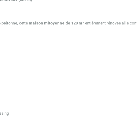
e piétonne, cette
maison mitoyenne de 120 m²
entièrement rénovée allie conf
essing