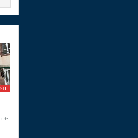
NTE
ez-de-