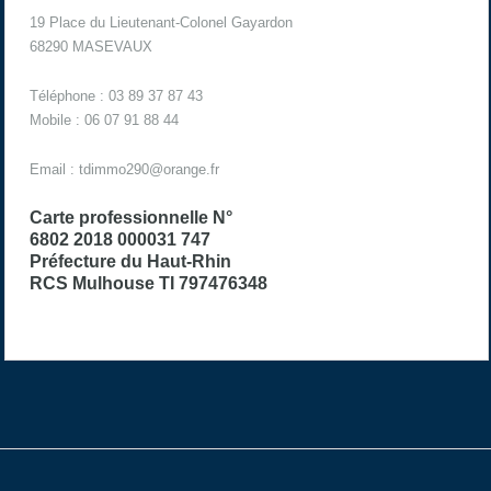
19 Place du Lieutenant-Colonel Gayardon
68290 MASEVAUX
Téléphone : 03 89 37 87 43
Mobile : 06 07 91 88 44
Email :
tdimmo290@orange.fr
Carte professionnelle N°
6802 2018 000031 747
Préfecture du Haut-Rhin
RCS Mulhouse TI 797476348