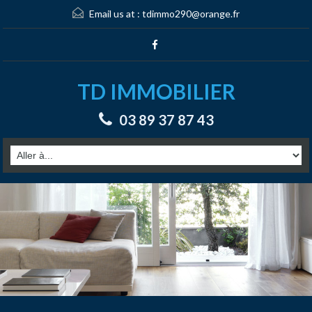
Email us at :
tdimmo290@orange.fr
TD IMMOBILIER
03 89 37 87 43