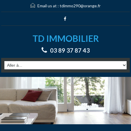
Email us at :
tdimmo290@orange.fr
TD IMMOBILIER
03 89 37 87 43