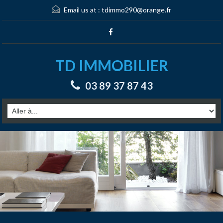
Email us at :
tdimmo290@orange.fr
TD IMMOBILIER
03 89 37 87 43