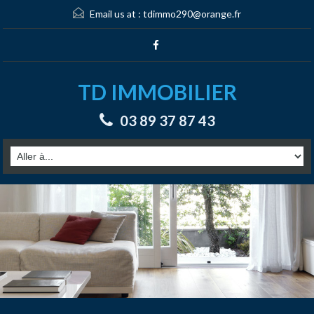
Email us at :
tdimmo290@orange.fr
TD IMMOBILIER
03 89 37 87 43