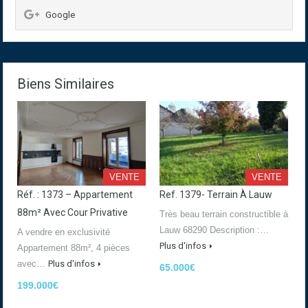
Google
Biens Similaires
VENTE
VENTE
Réf. : 1373 – Appartement
Ref. 1379- Terrain À Lauw
88m² Avec Cour Privative
Très beau terrain constructible à
Lauw 68290 Description :…
A vendre en exclusivité
Plus d'infos
Appartement 88m², 4 pièces
avec…
Plus d'infos
65.000€
199.000€