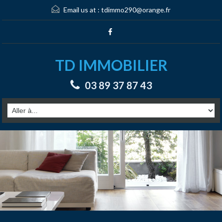
Email us at :
tdimmo290@orange.fr
TD IMMOBILIER
03 89 37 87 43