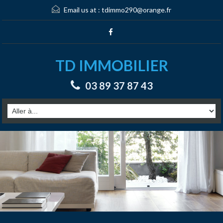
Email us at :
tdimmo290@orange.fr
TD IMMOBILIER
03 89 37 87 43