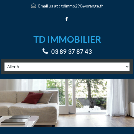
Email us at :
tdimmo290@orange.fr
TD IMMOBILIER
03 89 37 87 43