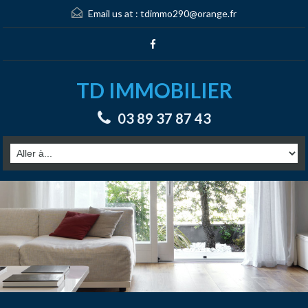
Email us at :
tdimmo290@orange.fr
TD IMMOBILIER
03 89 37 87 43