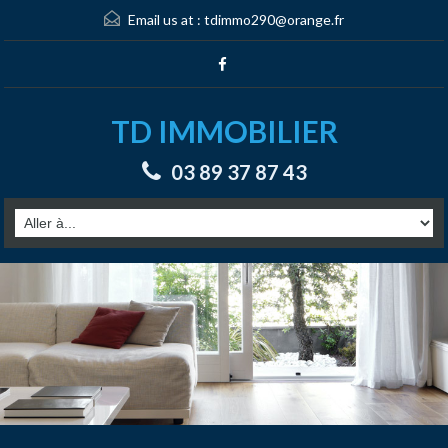
Email us at :
tdimmo290@orange.fr
TD IMMOBILIER
03 89 37 87 43