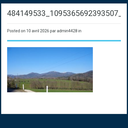
484149533_1095365692393507_6
Posted on
10 avril 2026
par admin4428 in