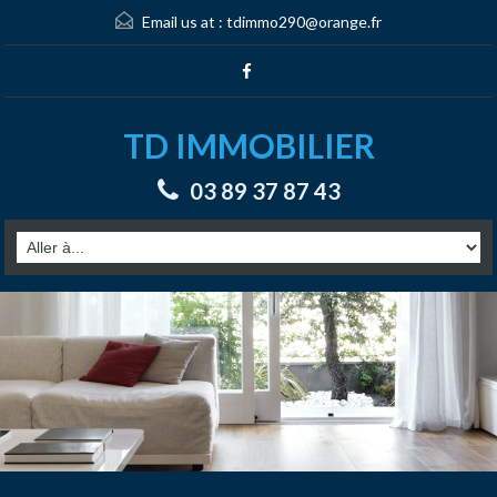
Email us at :
tdimmo290@orange.fr
TD IMMOBILIER
03 89 37 87 43