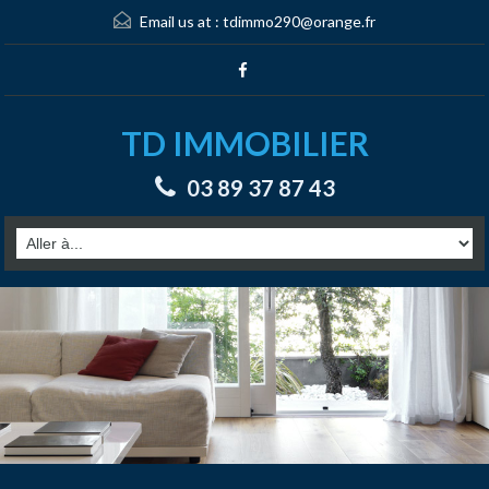
Email us at :
tdimmo290@orange.fr
TD IMMOBILIER
03 89 37 87 43