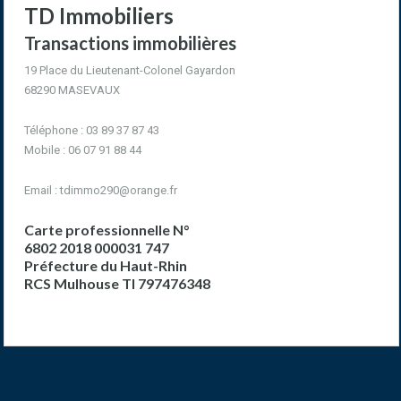
TD Immobiliers
Transactions immobilières
19 Place du Lieutenant-Colonel Gayardon
68290 MASEVAUX
Téléphone : 03 89 37 87 43
Mobile : 06 07 91 88 44
Email :
tdimmo290@orange.fr
Carte professionnelle N°
6802 2018 000031 747
Préfecture du Haut-Rhin
RCS Mulhouse TI 797476348