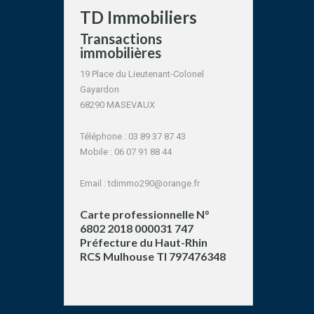
TD Immobiliers
Transactions
immobilières
19 Place du Lieutenant-Colonel
Gayardon
68290 MASEVAUX
Téléphone : 03 89 37 87 43
Mobile : 06 07 91 88 44
Email :
tdimmo290@orange.fr
Carte professionnelle N°
6802 2018 000031 747
Préfecture du Haut-Rhin
RCS Mulhouse TI 797476348