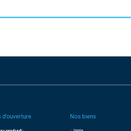
 d’ouverture
Nos biens
Vente
au vendredi :