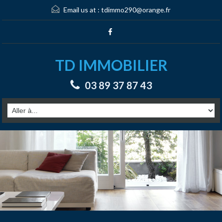
Email us at :
tdimmo290@orange.fr
TD IMMOBILIER
03 89 37 87 43