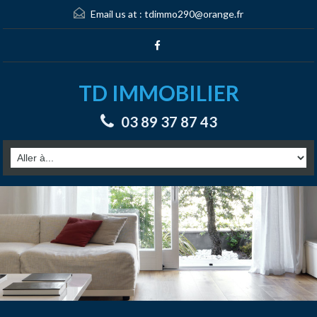
Email us at :
tdimmo290@orange.fr
TD IMMOBILIER
03 89 37 87 43