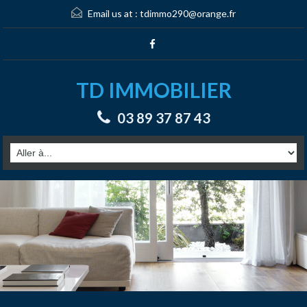
Email us at :
tdimmo290@orange.fr
TD IMMOBILIER
03 89 37 87 43