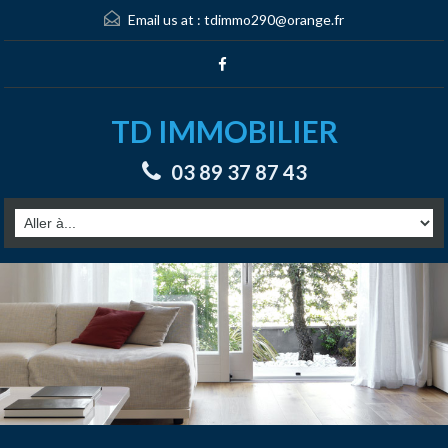
Email us at :
tdimmo290@orange.fr
TD IMMOBILIER
03 89 37 87 43