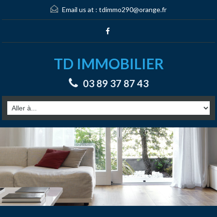
Email us at :
tdimmo290@orange.fr
TD IMMOBILIER
03 89 37 87 43