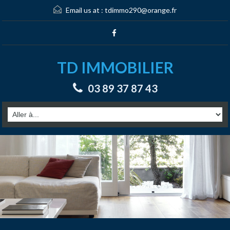
Email us at :
tdimmo290@orange.fr
TD IMMOBILIER
03 89 37 87 43