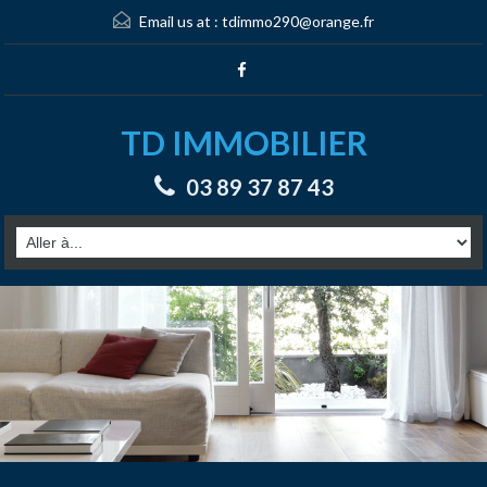
Email us at :
tdimmo290@orange.fr
TD IMMOBILIER
03 89 37 87 43