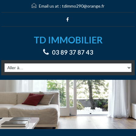
Email us at :
tdimmo290@orange.fr
TD IMMOBILIER
03 89 37 87 43