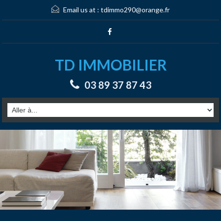
Email us at :
tdimmo290@orange.fr
TD IMMOBILIER
03 89 37 87 43