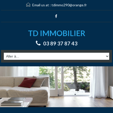
Email us at :
tdimmo290@orange.fr
TD IMMOBILIER
03 89 37 87 43