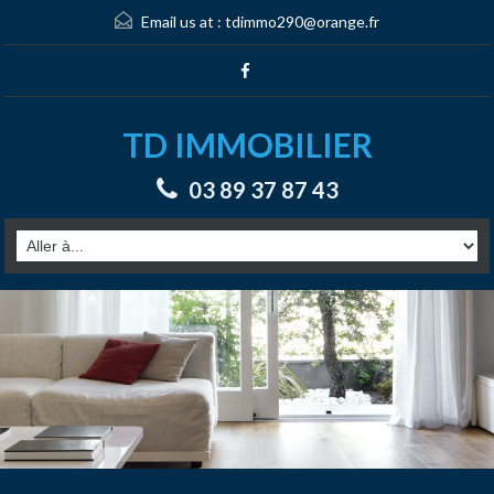
Email us at :
tdimmo290@orange.fr
TD IMMOBILIER
03 89 37 87 43