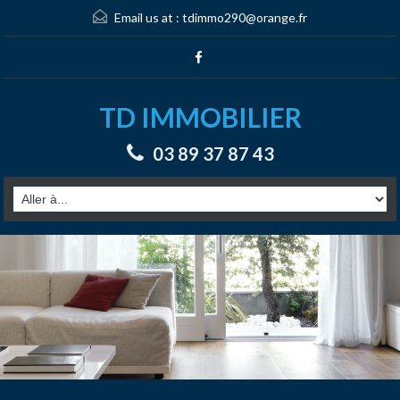
Email us at :
tdimmo290@orange.fr
TD IMMOBILIER
03 89 37 87 43