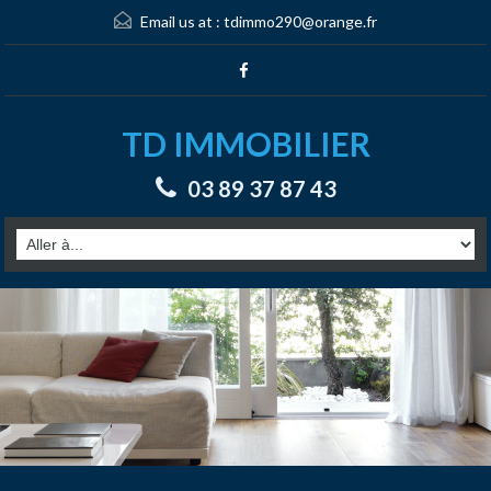
Email us at :
tdimmo290@orange.fr
TD IMMOBILIER
03 89 37 87 43