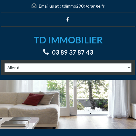
Email us at :
tdimmo290@orange.fr
TD IMMOBILIER
03 89 37 87 43