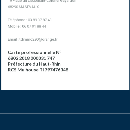
19 Place du Lieutenant-Colonel Gayardon
68290 MASEVAUX
Téléphone : 03 89 37 87 43
Mobile : 06 07 91 88 44
Email :
tdimmo290@orange.fr
Carte professionnelle N°
6802 2018 000031 747
Préfecture du Haut-Rhin
RCS Mulhouse TI 797476348