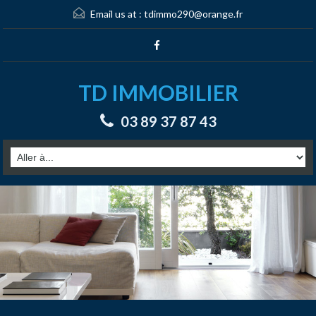
Email us at :
tdimmo290@orange.fr
TD IMMOBILIER
03 89 37 87 43