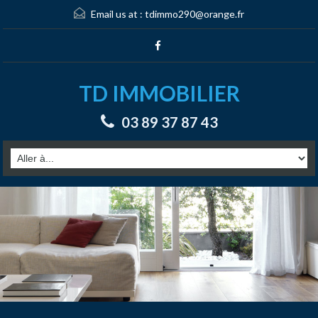
Email us at :
tdimmo290@orange.fr
TD IMMOBILIER
03 89 37 87 43