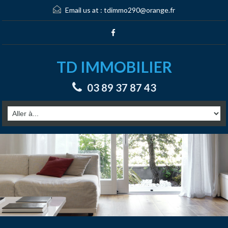
Email us at :
tdimmo290@orange.fr
TD IMMOBILIER
03 89 37 87 43