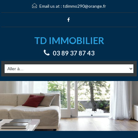
Email us at :
tdimmo290@orange.fr
TD IMMOBILIER
03 89 37 87 43