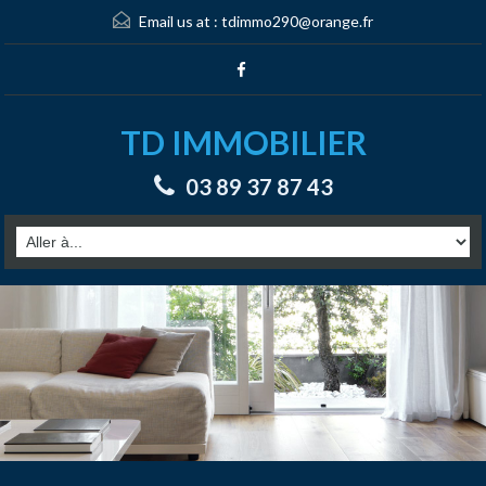
Email us at :
tdimmo290@orange.fr
TD IMMOBILIER
03 89 37 87 43