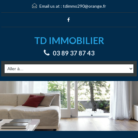
Email us at :
tdimmo290@orange.fr
TD IMMOBILIER
03 89 37 87 43