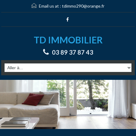
Email us at :
tdimmo290@orange.fr
TD IMMOBILIER
03 89 37 87 43