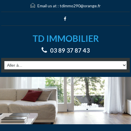
Email us at :
tdimmo290@orange.fr
TD IMMOBILIER
03 89 37 87 43