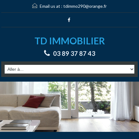
Email us at :
tdimmo290@orange.fr
TD IMMOBILIER
03 89 37 87 43