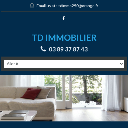
Email us at :
tdimmo290@orange.fr
TD IMMOBILIER
03 89 37 87 43