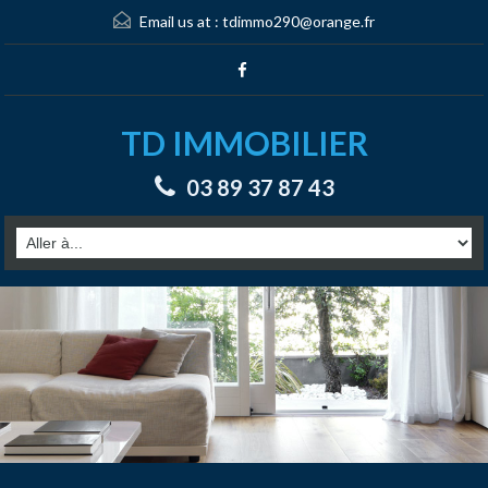
Email us at :
tdimmo290@orange.fr
TD IMMOBILIER
03 89 37 87 43