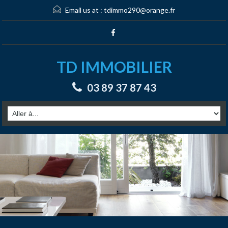
Email us at :
tdimmo290@orange.fr
TD IMMOBILIER
03 89 37 87 43