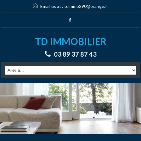
Email us at :
tdimmo290@orange.fr
TD IMMOBILIER
03 89 37 87 43