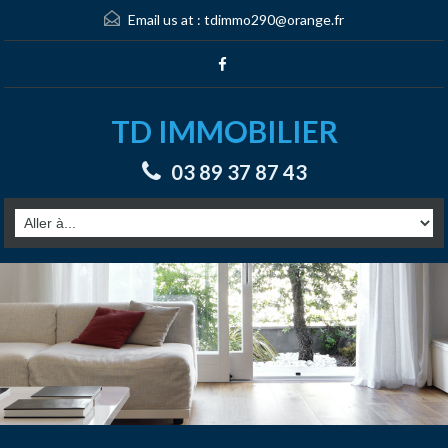
Email us at :
tdimmo290@orange.fr
TD IMMOBILIER
03 89 37 87 43