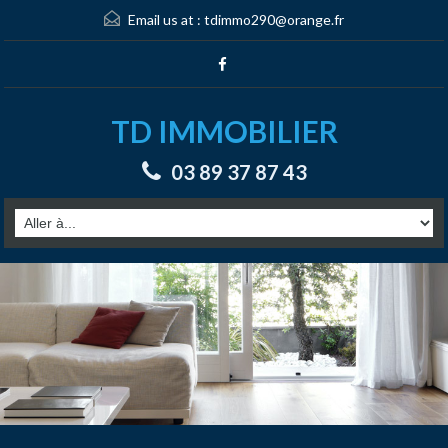
Email us at :
tdimmo290@orange.fr
TD IMMOBILIER
03 89 37 87 43