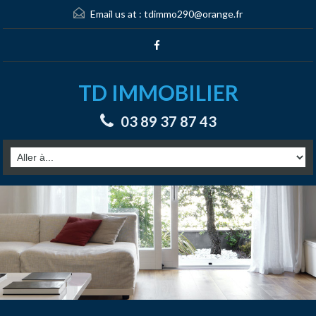
Email us at :
tdimmo290@orange.fr
TD IMMOBILIER
03 89 37 87 43