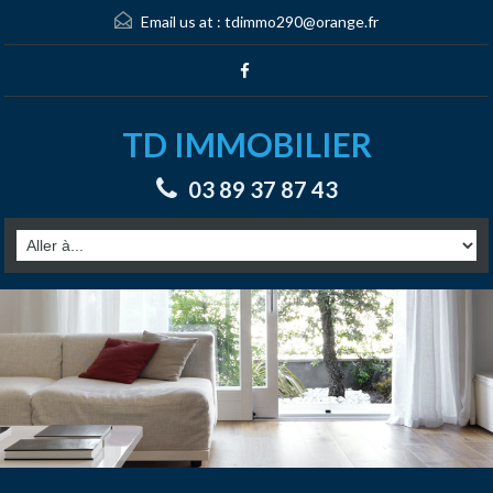
Email us at :
tdimmo290@orange.fr
TD IMMOBILIER
03 89 37 87 43