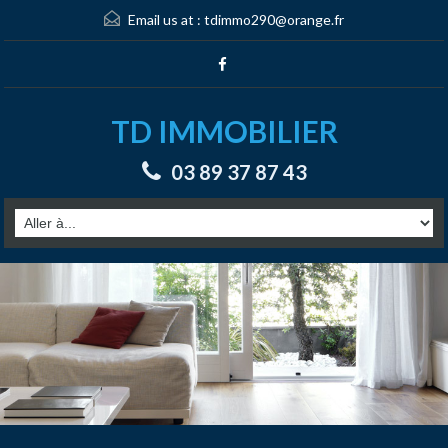
Email us at :
tdimmo290@orange.fr
TD IMMOBILIER
03 89 37 87 43