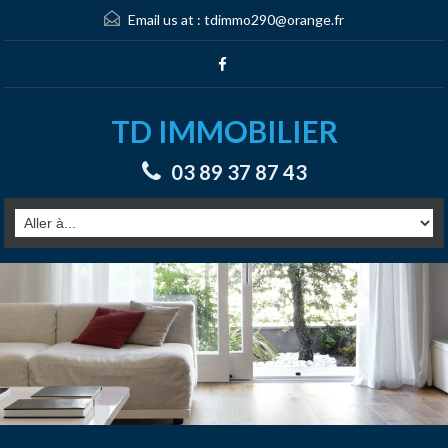
Email us at :
tdimmo290@orange.fr
TD IMMOBILIER
03 89 37 87 43