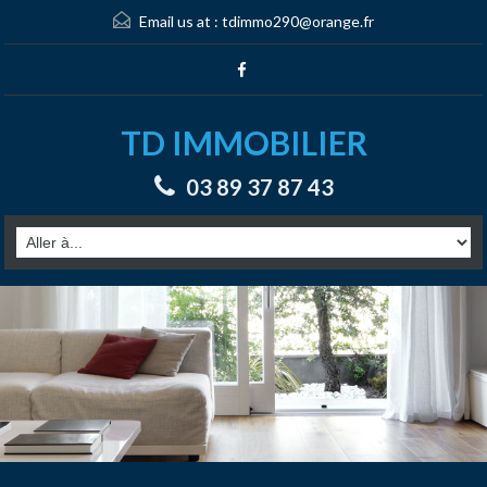
Email us at :
tdimmo290@orange.fr
TD IMMOBILIER
03 89 37 87 43