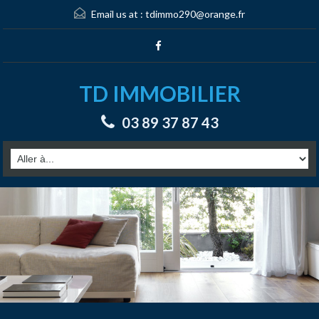
Email us at :
tdimmo290@orange.fr
TD IMMOBILIER
03 89 37 87 43